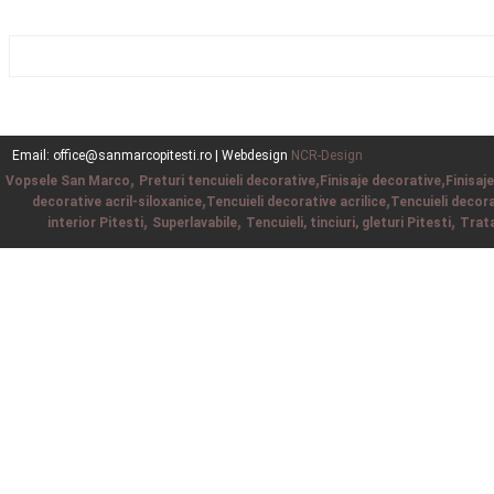
Email: office@sanmarcopitesti.ro | Webdesign
NCR-Design
,
,
,
Vopsele San Marco
Preturi tencuieli decorative
Finisaje decorative
Finisaj
,
,
decorative acril-siloxanice
Tencuieli decorative acrilice
Tencuieli decora
,
,
,
interior Pitesti
Superlavabile
Tencuieli, tinciuri, gleturi Pitesti
Trata